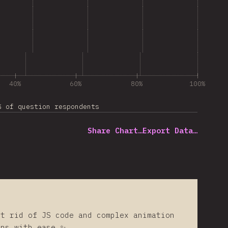
40%
60%
80%
100%
% of question respondents
Share Chart…
Export Data…
et rid of JS code and complex animation
ons with ease ✨