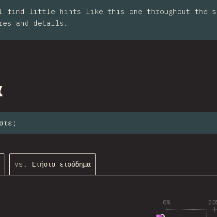
l find little hints like this one throughout the s
res and details.
ction
α
στε;
vs. Ετήσιο εισόδημα
0%
20