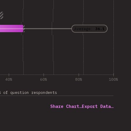
Average:
36.1
40%
60%
80%
100%
% of question respondents
Share Chart…
Export Data…