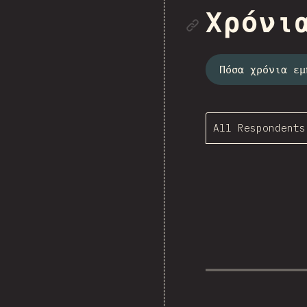
Link to se
Χρόνι
Πόσα χρόνια εμ
All Respondents