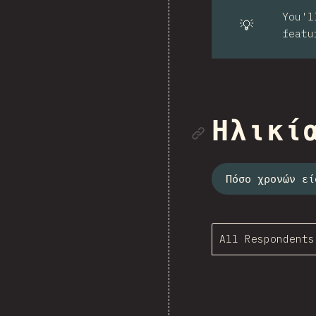
You'l
💡
featu
Link to se
Ηλικί
Πόσο χρονών εί
All Respondents