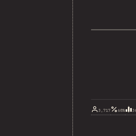
3,717
68%
3