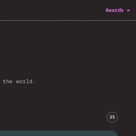
Awards
»
 the world.
Comments f
35