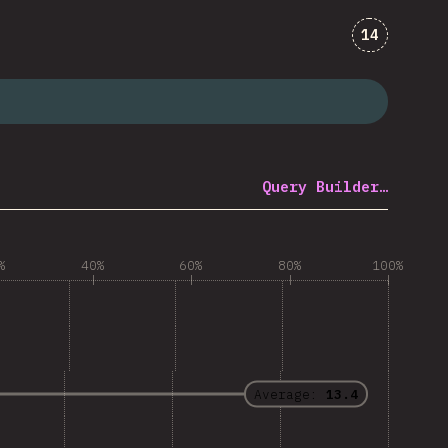
Comments f
14
Query Builder…
%
40%
60%
80%
100%
Average:
13.4