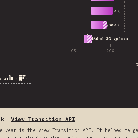
500
20-24 χρόνια
358
25-29 χρόνια
191
Πάνω από 30 χρόνια
0%
20%
3.4
12
10
ck:
View Transition API
e year is the View Transition API. It helped me g
 can animate generated content and user interacti