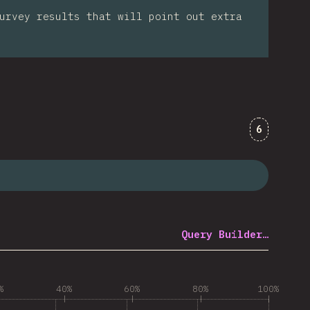
urvey results that will point out extra
Comments 
6
Query Builder…
%
40%
60%
80%
100%