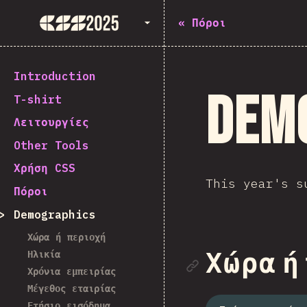
State of CSS 2025
«
Πόροι
Introduction
Dem
T-shirt
Λειτουργίες
Other Tools
Χρήση CSS
This year's 
Πόροι
Demographics
Χώρα ή περιοχή
Ηλικία
Link to se
Χώρα ή
Χρόνια εμπειρίας
Μέγεθος εταιρίας
Ετήσιο εισόδημα