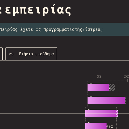
ction
α εμπειρίας
πειρίας έχετε ως προγραμματιστής/ίστρια;
vs. Ετήσιο εισόδημα
0%
20
538
0-4 χρόνια
938
5-9 χρόνια
808
10-14 χρόνια
532
15-19 χρόνια