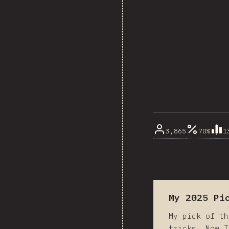
3,865
70%
1
My 2025 Pi
My pick of th
tricks. Now I