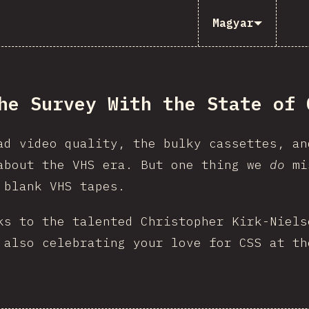
Magyar
he Survey With the State of 
ad video quality, the bulky cassettes, an
about the VHS era. But one thing we
do
mis
 blank VHS tapes.
ks to the talented Christopher Kirk-Niels
 also celebrating your love for CSS at th