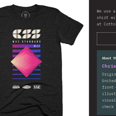
We use a
shirt wi
at Cotto
About t
Chri
Origin
United
front-
illust
visual
check