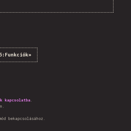
ő:
Funkciók
»
k kapcsolatba
.
n.
mód bekapcsolásához.