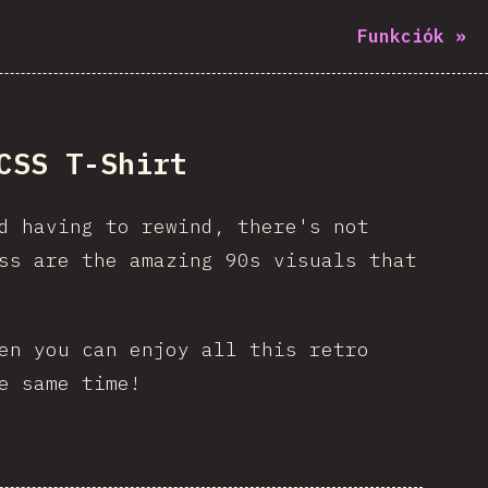
Funkciók
»
CSS T-Shirt
d having to rewind, there's not
s are the amazing 90s visuals that
en you can enjoy all this retro
e same time!