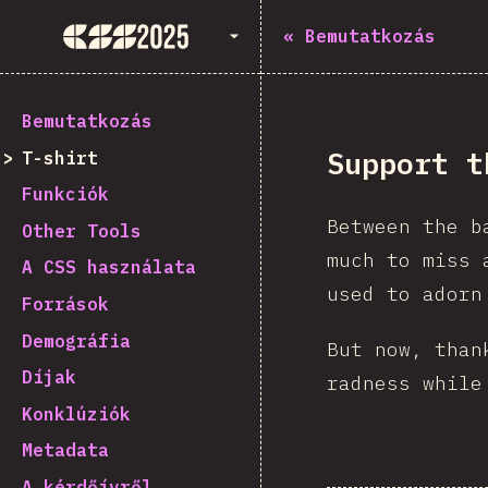
State of CSS 2025
«
Bemutatkozás
Bemutatkozás
Support t
T-shirt
Funkciók
Between the b
Other Tools
much to miss 
A CSS használata
used to adorn
Források
Demográfia
But now, than
Díjak
radness while
Konklúziók
Metadata
A kérdőívről