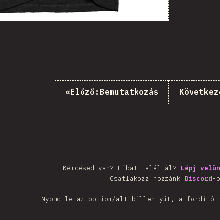
«
Előző:
Bemutatkozás
Következ
Kérdésed van? Hibát találtál?
Lépj velün
Csatlakozz hozzánk
Discord
-o
Nyomd le az option/alt billentyűt, a fordító 